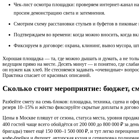
Чек‑лист осмотра площадки: проверяем интернет‑канал н
просим демонстрацию света и затемнения.
Смотрим схему расстановки стульев и буфетов в пиковые
Подтверждаем во времени: когда можно вносить, когда вк
Фиксируем в договоре: охрана, клининг, вывоз мусора, ш
Хорошая площадка — та, где можно дышать и думать, а не тольк
ведущим прямо на месте. Десять минут — и понятно, где слаба
он нужен как хлеб. Не стесняемся задавать «очевидные» вопро
Практика спасает от красивых описаний.
Сколько стоит мероприятие: бюджет, с
Разбейте смету на семь блоков: площадка, техника, сцена и оф
резерв 10–15% и жёстко фиксируйте скрытые доплаты в догово
Цены в Москве пляшут от сезона, статуса места, уровня продак
400 гостей чаще всего обойдётся от 200 000 до 800 000 ₽ за де
бригады) тянет ещё 150 000–1 500 000 ₽, и тут легко переоцени
кофе‑брейки и фуршет, авторская кухня и сервировка поднимаю