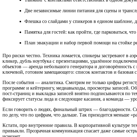
Две независимые линии питания для сцены и трансл
Флешка со слайдами у спикеров в едином шаблоне, де
Памятка для гостей: как пройти, где парковаться, что
План эвакуации и набор первой помощи на стойке р
Про риски честно. Техника ломается, спикеры застревают в аэ
кликер, дубль ноутбука с презентациями, удалённое подключе
объектов — аренда небольшого генератора и договорённость с
ключевой, готовим замещающего: список контактов и базовая см
После события — аналитика. Смотрим не только цифры регистра
программе и кейтерингу, медиавыходы, просмотры записей. Обр
пост‑страниц и выкладка записей внятно подписываются по те
фиксирует статусы лида и следующие касания, а команда — урок
Если говорить о людях, финальный штрих — благодарности. Спи
по делу, что по цифрам, что дальше. Так приходится меньше «
Кстати, про внутренние правила. В корпоративной культуре тех
привыкли. Прозрачная коммуникация спасает даже самые острые
исчезает.