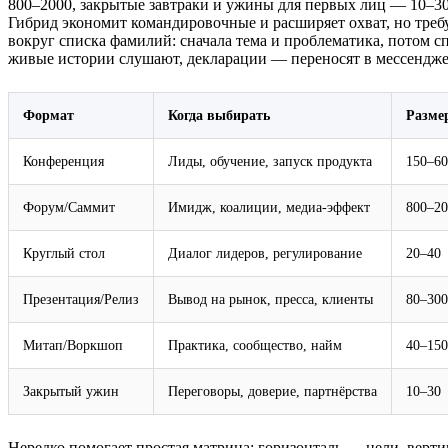
800–2000, закрытые завтраки и ужины для первых лиц — 10–30 п
Гибрид экономит командировочные и расширяет охват, но требу
вокруг списка фамилий: сначала тема и проблематика, потом сп
живые истории слушают, декларации — переносят в мессендж
Формат
Когда выбирать
Разме
Конференция
Лиды, обучение, запуск продукта
150–60
Форум/Саммит
Имидж, коалиции, медиа‑эффект
800–20
Круглый стол
Диалог лидеров, регулирование
20–40
Презентация/Релиз
Вывод на рынок, пресса, клиенты
80–300
Митап/Воркшоп
Практика, сообщество, найм
40–150
Закрытый ужин
Переговоры, доверие, партнёрства
10–30
Нередко помогает простая матрица: горизонталь — цели, верти