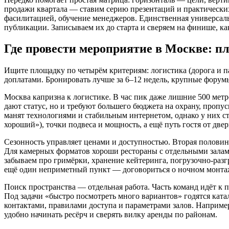
продажи квартала — ставим серию презентаций и практических 
фасилитацией, обучение менеджеров. Единственная универсальн
публикации. Записываем их до старта и сверяем на финише, ка
Где провести мероприятие в Москве: п
Ищите площадку по четырём критериям: логистика (дорога и па
доплатами. Бронировать лучше за 6–12 недель, крупные форумы
Москва капризна к логистике. В час пик даже лишние 500 метр
дают статус, но и требуют большего бюджета на охрану, пропу
манят технологиями и стабильным интернетом, однако у них стр
хороший»), точки подвеса и мощность, а ещё путь гостя от две
Сезонность управляет ценами и доступностью. Вторая половина
Для камерных форматов хороши рестораны с отдельными залами
забываем про гримёрки, хранение кейтеринга, погрузочно‑разгр
ещё один неприметный пункт — договориться о ночном монтаже
Поиск пространства — отдельная работа. Часть команд идёт к
Под задачи «быстро посмотреть много вариантов» годятся ката
контактами, правилами доступа и параметрами залов. Наприм
удобно начинать ресёрч и сверять вилку аренды по районам.