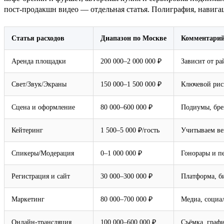
пост‑продакшн видео — отдельная статья. Полиграфия, навигаци
Статья расходов
Диапазон по Москве
Комментари
Аренда площадки
200 000–2 000 000 ₽
Зависит от ра
Свет/Звук/Экраны
150 000–1 500 000 ₽
Ключевой рис
Сцена и оформление
80 000–600 000 ₽
Подиумы, бре
Кейтеринг
1 500–5 000 ₽/гость
Учитываем ве
Спикеры/Модерация
0–1 000 000 ₽
Гонорары и пе
Регистрация и сайт
30 000–300 000 ₽
Платформа, б
Маркетинг
80 000–700 000 ₽
Медиа, социал
Онлайн‑трансляция
100 000–600 000 ₽
Съёмка, граф