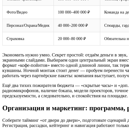
Фото/Видео
100 000–400 000 ₽
Команда на д
Персонал/Охрана/Медик
40 000–200 000 ₽
Стюарды, гард
Страховка
20 000–80 000 ₽
Обязательна 
Экономить нужно умно. Секрет простой: отдаём деньги в звук,
экранными слайдами. Выбираем один центральный экран вмест
формат «кофе‑пойнтов» вместо одной длинной линии, так теря
кувшины. Ночной монтаж стоит денег — пробуем перенести час
работать через партнёрские пакеты: компания выступает, получ
Ещё два тихих пожирателя бюджета — «скрытые часы» и «доп. 
радиомикрофонов, наличие бэкапа, модели проекторов, точное
предсказуемости, а следовательно, и спокойствия на площадке.
Организация и маркетинг: программа, 
Соберите тайминг «от двери до двери», подготовьте сценарий д
Регистрация, рассадки, кейтеринг и навигация работают только