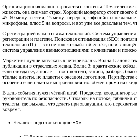
Организационная машина трогается с контента. Тематические т
живость, она снимает страх. Хороший модератор стоит своего 
45–60 минут сессии, 15 минут перерыв, кофепойнты не дальше 
микрофоны, плюс 5 на вопросы, и вот уже все довольны тем, чт
С регистрацией важна связка технологий. Система управления
регистрации и платежи. Поисковая оптимизация (SEO) подтяги
технологии (IT) — это не только «вай‑фай есть?», но и защищё
система управления взаимоотношениями с клиентами и поиско
Маркетинг лучше запускать в четыре волны. Волна 1: анонс те
публикации в отраслевых медиа. Волна 3: практические кейсы,
если опоздать», а после — пост‑контент, записи, разборы, бл
тёплые цитаты, не плакаты с океаном логотипов. Партнёрства
особенно если пакеты выстроены внятно: обмен промо на скид
В день события нужен чёткий штаб. Продюсер, координатор зал
руководитель по безопасности. Стюарды на потоке, таблички‑с
туалеты, где выходы, что делать при эвакуации, кто перехваты
вовремя.
Чек‑лист подготовки к дню «Х»:
Тайминг с контактами ответственных в одном докуме