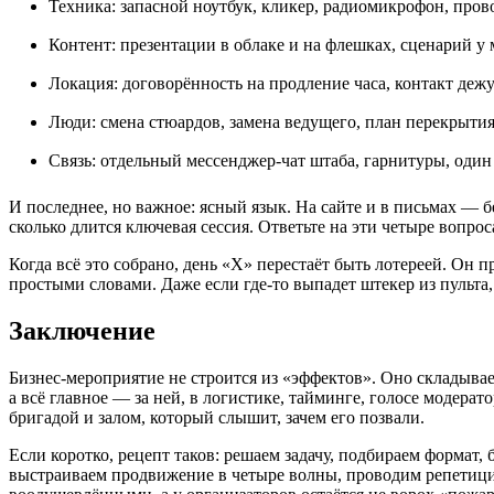
Техника: запасной ноутбук, кликер, радиомикрофон, пров
Контент: презентации в облаке и на флешках, сценарий у
Локация: договорённость на продление часа, контакт деж
Люди: смена стюардов, замена ведущего, план перекрытия
Связь: отдельный мессенджер‑чат штаба, гарнитуры, один
И последнее, но важное: ясный язык. На сайте и в письмах — бе
сколько длится ключевая сессия. Ответьте на эти четыре вопро
Когда всё это собрано, день «Х» перестаёт быть лотереей. Он п
простыми словами. Даже если где‑то выпадет штекер из пульта
Заключение
Бизнес‑мероприятие не строится из «эффектов». Оно складыва
а всё главное — за ней, в логистике, тайминге, голосе модера
бригадой и залом, который слышит, зачем его позвали.
Если коротко, рецепт таков: решаем задачу, подбираем формат,
выстраиваем продвижение в четыре волны, проводим репетицию