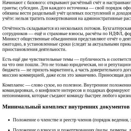
Начинают с базового: открывают расчётный счёт и настраива
гранты; субсидии. Для каждого источника — свой порядок офо
обязаны вести раздельный учёт целевых поступлений и доходов
учёте: нельзя тратить пожертвования на административные ра
Отчётность складывается из нескольких потоков. Бухгалтерск
сотрудников — ещё и страховые взносы, расчёты по НДФЛ, фор
Минюст общественные объединения представляют отчёт о деят
ежегодно, в установленные сроки (следят за актуальными при
приостановления деятельности.
Есть ещё две чувствительные темы — публичность и соответстви
на что они пошли. Это не только юридическая, но и репутацион
бюджета — не прихоть маркетинга, а часть доверительного дог
миссию коммерцией, даже если это заманчиво. Приносящая дохо
Комплаенс — слово сухое, но полезное. Внутренние положения о
командировках, о конфликте интересов и подарках формируют «
непонимания, которые съедают команду быстрее любого кризис
Минимальный комплект внутренних документов
Положение о членстве и реестр членов (порядок ведения, 
Положение о взносах и пожертвованиях (виды, размеры, л