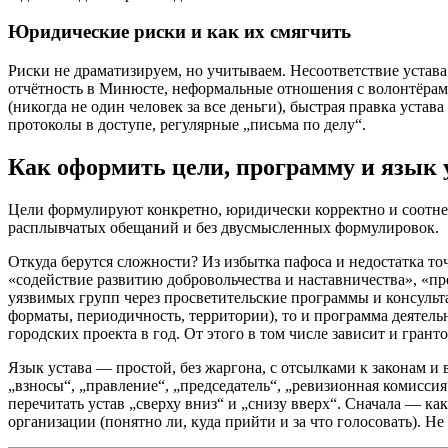
Юридические риски и как их смягчить
Риски не драматизируем, но учитываем. Несоответствие устава 
отчётность в Минюсте, неформальные отношения с волонтёрами
(никогда не один человек за все деньги), быстрая правка уст
протоколы в доступе, регулярные „письма по делу“.
Как оформить цели, программу и язык 
Цели формулируют конкретно, юридически корректно и соотне
расплывчатых обещаний и без двусмысленных формулировок.
Откуда берутся сложности? Из избытка пафоса и недостатка т
«содействие развитию добровольчества и наставничества», 
уязвимых групп через просветительские программы и консульт
форматы, периодичность, территории), то и программа деятель
городских проекта в год. От этого в том числе зависит и гран
Язык устава — простой, без жаргона, с отсылками к законам и
„взносы“, „правление“, „председатель“, „ревизионная комисси
перечитать устав „сверху вниз“ и „снизу вверх“. Сначала — как
организации (понятно ли, куда прийти и за что голосовать). Не