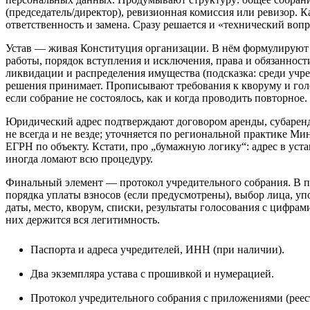
(председатель/директор), ревизионная комиссия или ревизор. 
ответственность и замена. Сразу решается и «технический вопро
Устав — живая Конституция организации. В нём формулируют ц
работы, порядок вступления и исключения, права и обязанност
ликвидации и распределения имущества (подсказка: среди учред
решения принимает. Прописывают требования к кворуму и гол
если собрание не состоялось, как и когда проводить повторн
Юридический адрес подтверждают договором аренды, субаренд
не всегда и не везде; уточняется по региональной практике 
ЕГРН по объекту. Кстати, про „бумажную логику“: адрес в уст
иногда ломают всю процедуру.
Финальный элемент — протокол учредительного собрания. В по
порядка уплаты взносов (если предусмотрены), выбор лица, у
даты, место, кворум, списки, результаты голосования с цифра
них держится вся легитимность.
Паспорта и адреса учредителей, ИНН (при наличии).
Два экземпляра устава с прошивкой и нумерацией.
Протокол учредительного собрания с приложениями (рее